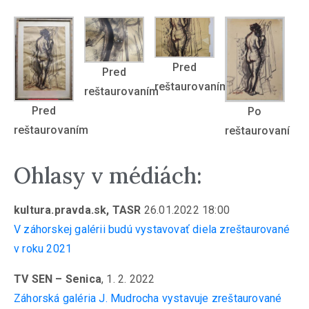
Pred
Pred
reštaurovaním
reštaurovaním
Pred
Po
reštaurovaním
reštaurovaní
Ohlasy v médiách:
kultura.pravda.sk, TASR
26.01.2022 18:00
V záhorskej galérii budú vystavovať diela zreštaurované
v roku 2021
TV SEN – Senica
, 1. 2. 2022
Záhorská galéria J. Mudrocha vystavuje zreštaurované