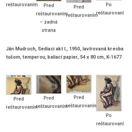
Po
reštaurovaním
Pred
Pred
reštaurovaní
reštaurovaním
reštaurovaním
– zadná
strana
Ján Mudroch, Sediaci akt I., 1950, lavírovaná kresba
tušom, temperou, baliaci papier, 54 x 80 cm, K-1677
Pred
Pred
Pred
reštaurovaním
reštaurovaním
reštaurovaním
Po
reštaurovaní