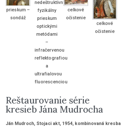
nedeštruktívny
prieskum –
celkové
fyzikálny
sondáž
očistenie
prieskum
celkové
optickými
očistenie
metódami
–
infračervenou
reflektografiou
a
ultrafialovou
fluorescenciou
Reštaurovanie série
kresieb Jána Mudrocha
Ján Mudroch, Stojaci akt, 1954, kombinovaná kresba