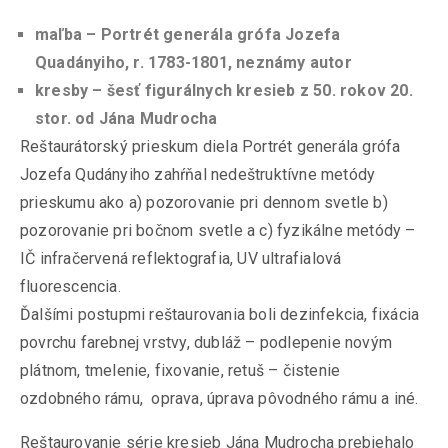
maľba – Portrét generála grófa Jozefa
Quadányiho, r. 1783-1801, neznámy autor
kresby – šesť figurálnych kresieb z 50. rokov 20.
stor. od Jána Mudrocha
Reštaurátorský prieskum diela Portrét generála grófa
Jozefa Qudányiho zahŕňal nedeštruktívne metódy
prieskumu ako a) pozorovanie pri dennom svetle b)
pozorovanie pri bočnom svetle a c) fyzikálne metódy –
IČ infračervená reflektografia, UV ultrafialová
fluorescencia.
Ďalšími postupmi reštaurovania boli dezinfekcia, fixácia
povrchu farebnej vrstvy, dubláž – podlepenie novým
plátnom, tmelenie, fixovanie, retuš – čistenie
ozdobného rámu, oprava, úprava pôvodného rámu a iné.
Reštaurovanie série kresieb Jána Mudrocha prebiehalo