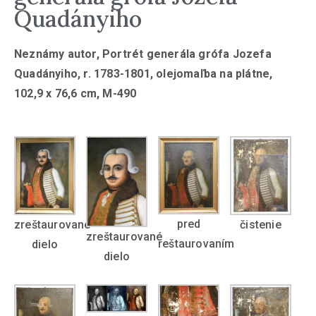
Quadányiho
Neznámy autor, Portrét generála grófa Jozefa
Quadányiho, r. 1783-1801, olejomaľba na plátne,
102,9 x 76,6 cm, M-490
pred
zreštaurované
čistenie
zreštaurované
reštaurovaním
dielo
dielo