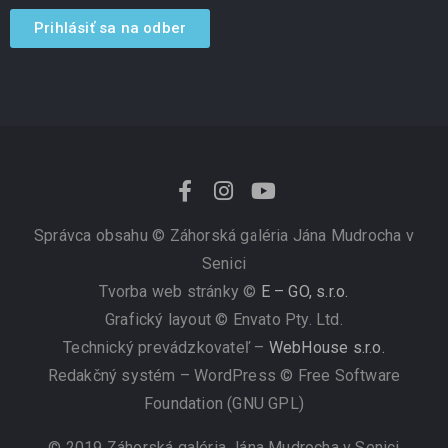
Prihlásiť sa na odber
Správca obsahu ©
Záhorská galéria Jána Mudrocha v
Senici
Tvorba web stránky ©
E – GO, s.r.o.
Grafický layout © Envato Pty. Ltd.
Technický prevádzkovateľ –
WebHouse s.r.o.
Redakčný systém – WordPress © Free Software
Foundation (GNU GPL)
© 2019 Záhorská galéria Jána Mudrocha v Senici