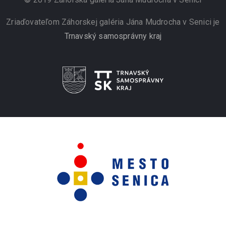
Zriaďovateľom Záhorskej galéria Jána Mudrocha v Senici je
Trnavský samosprávny kraj