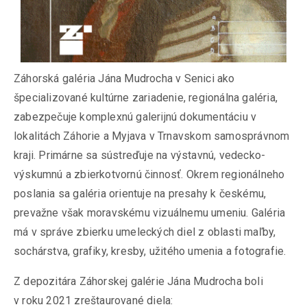
Záhorská galéria Jána Mudrocha v Senici ako
špecializované kultúrne zariadenie, regionálna galéria,
zabezpečuje komplexnú galerijnú dokumentáciu v
lokalitách Záhorie a Myjava v Trnavskom samosprávnom
kraji. Primárne sa sústreďuje na výstavnú, vedecko-
výskumnú a zbierkotvornú činnosť. Okrem regionálneho
poslania sa galéria orientuje na presahy k českému,
prevažne však moravskému vizuálnemu umeniu. Galéria
má v správe zbierku umeleckých diel z oblasti maľby,
sochárstva, grafiky, kresby, užitého umenia a fotografie.
Z depozitára Záhorskej galérie Jána Mudrocha boli
v roku 2021 zreštaurované diela: