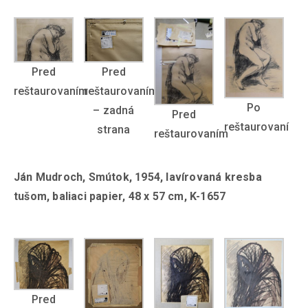
Pred
Pred
reštaurovaním
reštaurovaním
Po
– zadná
Pred
reštaurovaní
strana
reštaurovaním
Ján Mudroch, Smútok, 1954, lavírovaná kresba
tušom, baliaci papier, 48 x 57 cm, K-1657
Pred