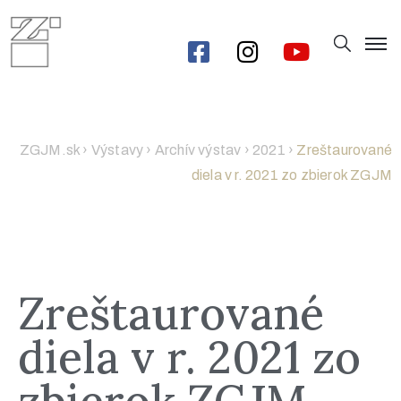
ZGJM.sk
›
Výstavy
›
Archív výstav
›
2021
›
Zreštaurované
diela v r. 2021 zo zbierok ZGJM
Zreštaurované
diela v r. 2021 zo