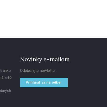
Novinky e-mailom
tránke
Odoberajte newletter:
nia web
Prihlásiť sa na odber
obných