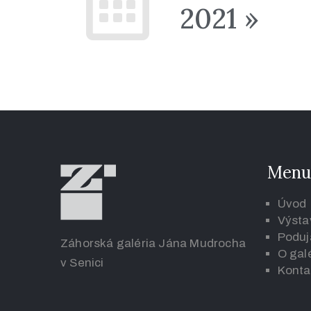
2021 »
Menu
Úvod
Výsta
Poduj
Záhorská galéria Jána Mudrocha
O galé
v Senici
K
onta