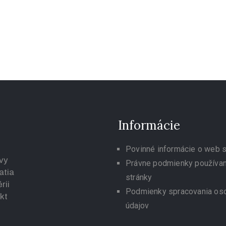
Informácie
Povinné informácie o web s
vy
Právne podmienky používa
atia
stránky
rii
Podmienky spracovania os
kt
údajov