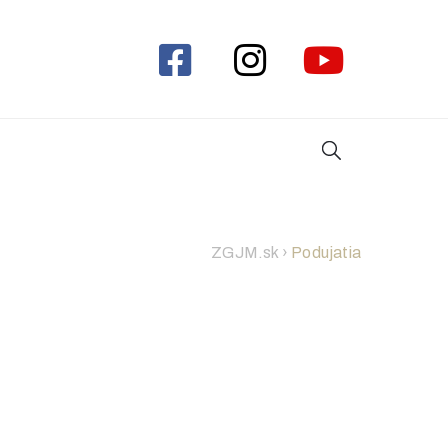
ZGJM.sk
›
Podujatia