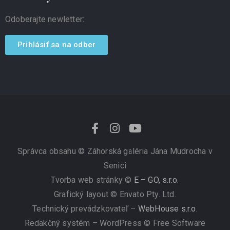
Odoberajte newletter:
Prihlásiť sa na odber
Správca obsahu ©
Záhorská galéria Jána Mudrocha v
Senici
Tvorba web stránky ©
E – GO, s.r.o.
Grafický layout © Envato Pty. Ltd.
Technický prevádzkovateľ –
WebHouse s.r.o.
Redakčný systém – WordPress © Free Software