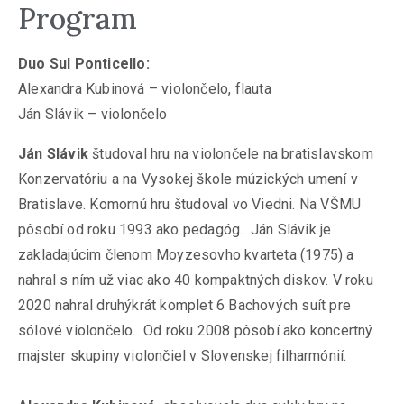
Program
Duo Sul Ponticello:
Alexandra Kubinová – violončelo, flauta
Ján Slávik – violončelo
Ján Slávik
študoval hru na violončele na bratislavskom
Konzervatóriu a na Vysokej škole múzických umení v
Bratislave. Komornú hru študoval vo Viedni. Na VŠMU
pôsobí od roku 1993 ako pedagóg. Ján Slávik je
zakladajúcim členom Moyzesovho kvarteta (1975) a
nahral s ním už viac ako 40 kompaktných diskov. V roku
2020 nahral druhýkrát komplet 6 Bachových suít pre
sólové violončelo. Od roku 2008 pôsobí ako koncertný
majster skupiny violončiel v Slovenskej filharmónií.