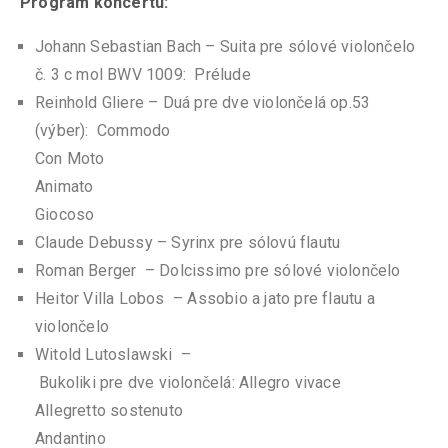
Program koncertu:
Johann Sebastian Bach – Suita pre sólové violončelo
č. 3 c mol BWV 1009: Prélude
Reinhold Gliere – Duá pre dve violončelá op.53
(výber): Commodo
Con Moto
Animato
Giocoso
Claude Debussy – Syrinx pre sólovú flautu
Roman Berger – Dolcissimo pre sólové violončelo
Heitor Villa Lobos – Assobio a jato pre flautu a
violončelo
Witold Lutoslawski –
Bukoliki pre dve violončelá: Allegro vivace
Allegretto sostenuto
Andantino