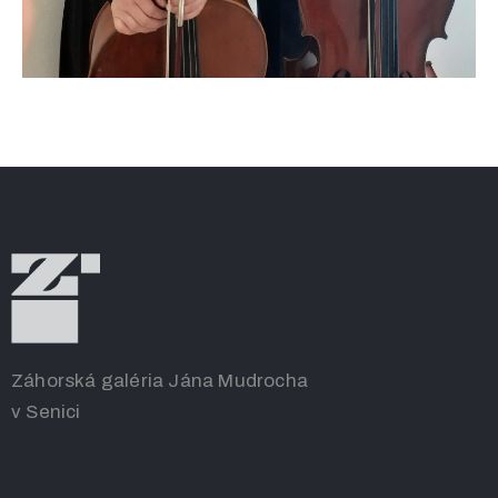
Záhorská galéria Jána Mudrocha
v Senici