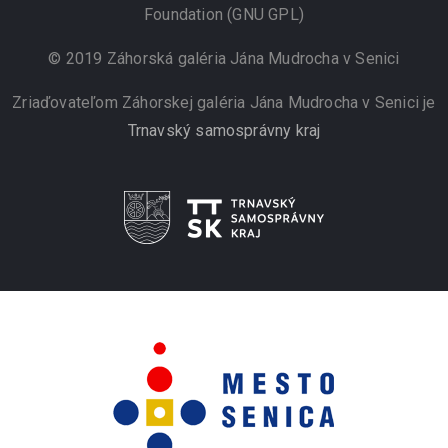
Foundation (GNU GPL)
© 2019 Záhorská galéria Jána Mudrocha v Senici
Zriaďovateľom Záhorskej galéria Jána Mudrocha v Senici je
Trnavský samosprávny kraj