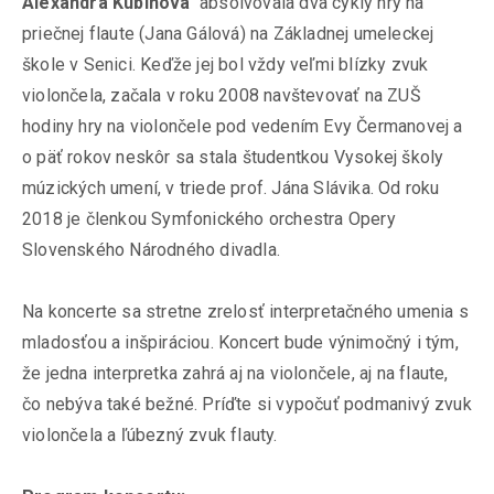
Alexandra Kubinová
absolvovala dva cykly hry na
priečnej flaute (Jana Gálová) na Základnej umeleckej
škole v Senici. Keďže jej bol vždy veľmi blízky zvuk
violončela, začala v roku 2008 navštevovať na ZUŠ
hodiny hry na violončele pod vedením Evy Čermanovej a
o päť rokov neskôr sa stala študentkou Vysokej školy
múzických umení, v triede prof. Jána Slávika. Od roku
2018 je členkou Symfonického orchestra Opery
Slovenského Národného divadla.
Na koncerte sa stretne zrelosť interpretačného umenia s
mladosťou a inšpiráciou. Koncert bude výnimočný i tým,
že jedna interpretka zahrá aj na violončele, aj na flaute,
čo nebýva také bežné. Príďte si vypočuť podmanivý zvuk
violončela a ľúbezný zvuk flauty.