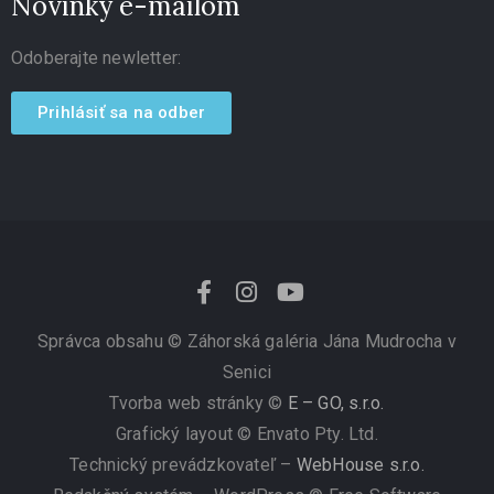
Novinky e-mailom
Odoberajte newletter:
Prihlásiť sa na odber
Správca obsahu ©
Záhorská galéria Jána Mudrocha v
Senici
Tvorba web stránky ©
E – GO, s.r.o.
Grafický layout © Envato Pty. Ltd.
Technický prevádzkovateľ –
WebHouse s.r.o.