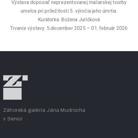
Výstava doposiaľ neprezentovanej maliarskej tvorby
umelca pri príležitosti 5. výročia jeho úmrtia.
Kurátorka: Božena Juríčková
Trvanie výstavy: 5.december 2025 – 01. február 2026
Záhorská galéria Jána Mudrocha
v Senici