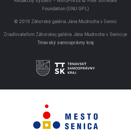
Redakčný systém – WordPress © Free Software
Foundation (GNU GPL)
© 2019 Záhorská galéria Jána Mudrocha v Senici
Zriaďovateľom Záhorskej galéria Jána Mudrocha v Senici je
Trnavský samosprávny kraj