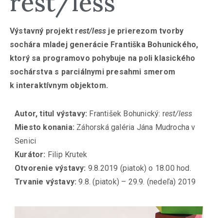
rest/less
Výstavný projekt r
est/less
je prierezom tvorby
sochára mladej generácie Františka Bohunického,
ktorý sa programovo pohybuje na poli klasického
sochárstva s parciálnymi presahmi smerom
k interaktívnym objektom.
Autor, titul výstavy:
František Bohunický: r
est/less
Miesto konania:
Záhorská galéria Jána Mudrocha v
Senici
Kurátor:
Filip Krutek
Otvorenie výstavy:
9.8.2019 (piatok) o 18.00 hod.
Trvanie výstavy:
9.8. (piatok) – 29.9. (nedeľa) 2019