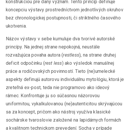
konštrukciou pre daný význam. Tento princíp definuje
koncepciu výstavy prostredníctvom jednotlivých okruhov
bez chronologickej postupnosti, či striktného časového
ukotvenia.
Názov výstavy v sebe kumuluje dva tvorivé autorské
princípy. Na jednej strane nepokojná, neustále
rozvažujúca povaha autora (
restless
), na strane druhej
deficit odpočinku (
rest less
) ako výsledok manuálnej
práce a rodičovských povinností. Tieto (ne)umelecké
aspekty definujú autorovu individuálnu mytológiu, ktorá je
zreteľná ex-post, teda nie programovo ako ideový
rámec. Konfrontuje ju so súčasnou názorovou
uniformitou, vykalkulovanou (ne)autenticitou skrývajúcou
sa za koncept, pričom ako nástroj využíva klasické
sochárske tvaroslovie založené na lapidárnych formách
a kvalitnom technickom prevedení. Socha v prípade