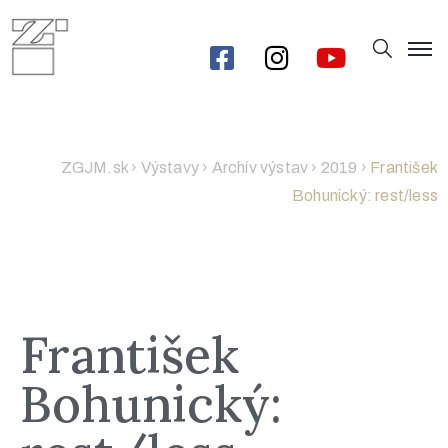
ZGJM.sk
›
Výstavy
›
Archív výstav
›
2019
›
František
Bohunický: rest/less
František
Bohunický: