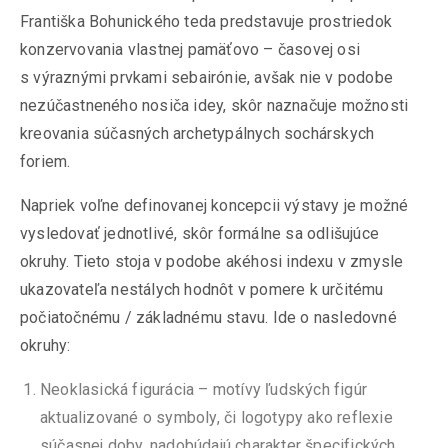
Františka Bohunického teda predstavuje prostriedok
konzervovania vlastnej pamäťovo – časovej osi
s výraznými prvkami sebairónie, avšak nie v podobe
nezúčastneného nosiča idey, skôr naznačuje možnosti
kreovania súčasných archetypálnych sochárskych
foriem.
Napriek voľne definovanej koncepcii výstavy je možné
vysledovať jednotlivé, skôr formálne sa odlišujúce
okruhy. Tieto stoja v podobe akéhosi indexu v zmysle
ukazovateľa nestálych hodnôt v pomere k určitému
počiatočnému / základnému stavu. Ide o nasledovné
okruhy:
Neoklasická figurácia – motívy ľudských figúr
aktualizované o symboly, či logotypy ako reflexie
súčasnej doby, nadobúdajú charakter špecifických