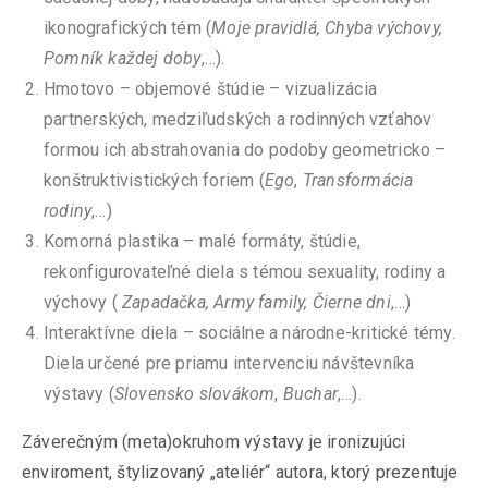
ikonografických tém (
Moje pravidlá, Chyba výchovy,
Pomník každej doby
,…).
Hmotovo – objemové štúdie – vizualizácia
partnerských, medziľudských a rodinných vzťahov
formou ich abstrahovania do podoby geometricko –
konštruktivistických foriem (
Ego
,
Transformácia
rodiny
,…)
Komorná plastika – malé formáty, štúdie,
rekonfigurovateľné diela s témou sexuality, rodiny a
výchovy (
Zapadačka, Army family, Čierne dni
,…)
Interaktívne diela – sociálne a národne-kritické témy.
Diela určené pre priamu intervenciu návštevníka
výstavy (
Slovensko slovákom
,
Buchar
,…).
Záverečným (meta)okruhom výstavy je ironizujúci
enviroment, štylizovaný „ateliér“ autora, ktorý prezentuje