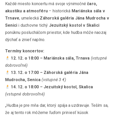
Každé miesto koncertu má svoje výnimočné
čaro,
akustiku a atmosféru
– historická
Mariánska sála v
Trnave
, umelecká
Záhorská galéria Jána Mudrocha v
Senici
i duchovne tichý
Jezuitský kostol v Skalici
ponúknu poslucháčom priestor, kde hudba môže naozaj
dýchať a znieť naplno.
Termíny koncertov:
12. 12. o 18:00 – Mariánska sála, Trnava
(vstupné
dobrovoľné)
13. 12. o 17:00 – Záhorská galéria Jána
Mudrocha, Senica
(vstupné 3 €)
14. 12. o 18:00 – Jezuitský kostol, Skalica
(vstupné dobrovoľné)
„Hudba je pre mňa dar, ktorý spája a uzdravuje. Teším sa,
že aj tento rok môžeme ľuďom priniesť kúsok