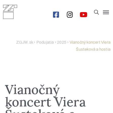
ZGJM.sk
›
Podujatia
›
2025
›
Vianočný koncert Viera
Šusteková a hostia
Vianočný
koncert Viera