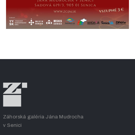
Záhorská galéria Jána Mudrocha
v Senici