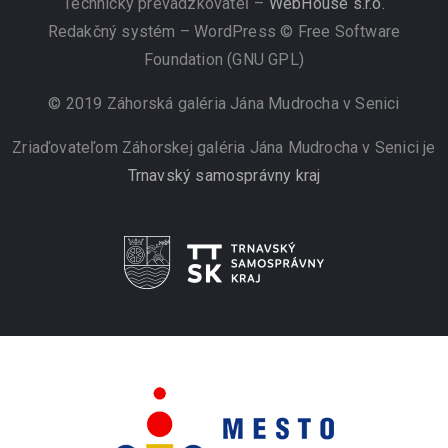
Technický prevádzkovateľ –
WebHouse s.r.o.
Redakčný systém – WordPress © Free Software
Foundation (GNU GPL)
© 2019 Záhorská galéria Jána Mudrocha v Senici
Zriaďovateľom Záhorskej galéria Jána Mudrocha v Senici je
Trnavský samosprávny kraj