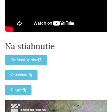
Na stiahnutie
Tlačová správa
Pozvánka
Plagát