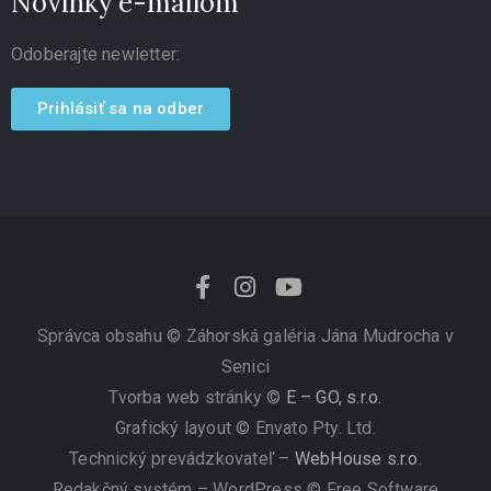
Novinky e-mailom
Odoberajte newletter:
Prihlásiť sa na odber
Správca obsahu ©
Záhorská galéria Jána Mudrocha v
Senici
Tvorba web stránky ©
E – GO, s.r.o.
Grafický layout © Envato Pty. Ltd.
Technický prevádzkovateľ –
WebHouse s.r.o.
Redakčný systém – WordPress © Free Software