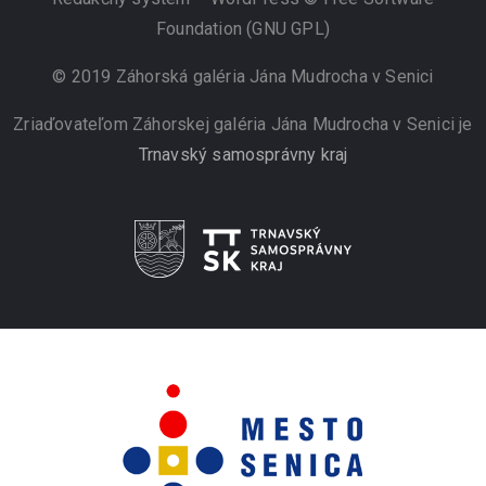
Foundation (GNU GPL)
© 2019 Záhorská galéria Jána Mudrocha v Senici
Zriaďovateľom Záhorskej galéria Jána Mudrocha v Senici je
Trnavský samosprávny kraj