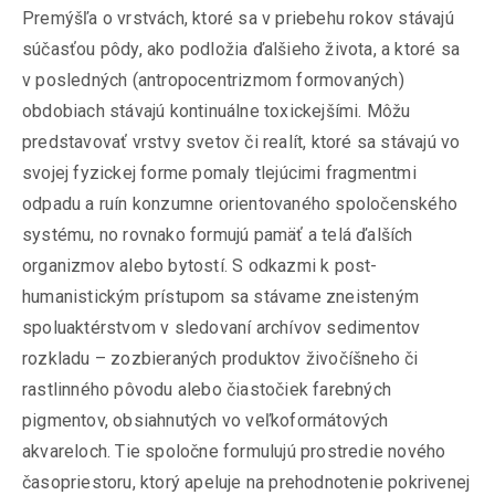
Premýšľa o vrstvách, ktoré sa v priebehu rokov stávajú
súčasťou pôdy, ako podložia ďalšieho života, a ktoré sa
v posledných (antropocentrizmom formovaných)
obdobiach stávajú kontinuálne toxickejšími. Môžu
predstavovať vrstvy svetov či realít, ktoré sa stávajú vo
svojej fyzickej forme pomaly tlejúcimi fragmentmi
odpadu a ruín konzumne orientovaného spoločenského
systému, no rovnako formujú pamäť a telá ďalších
organizmov alebo bytostí. S odkazmi k post-
humanistickým prístupom sa stávame zneisteným
spoluaktérstvom v sledovaní archívov sedimentov
rozkladu – zozbieraných produktov živočíšneho či
rastlinného pôvodu alebo čiastočiek farebných
pigmentov, obsiahnutých vo veľkoformátových
akvareloch. Tie spoločne formulujú prostredie nového
časopriestoru, ktorý apeluje na prehodnotenie pokrivenej