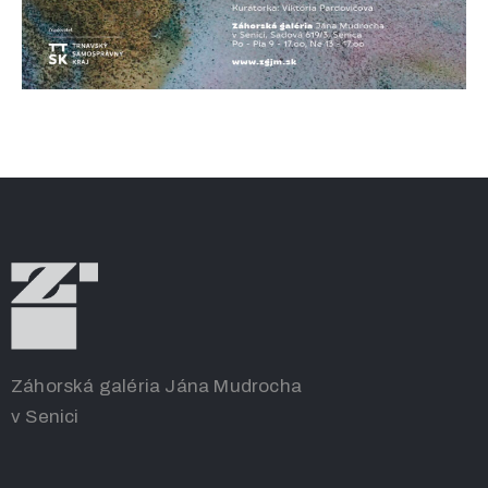
Záhorská galéria Jána Mudrocha
v Senici