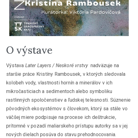
O výstave
Výstava
Later Layers / Neskoré vrstvy
nadväzuje na
staršie práce Kristíny Rambousek, v ktorých sledovala
kolobeh vody, vlastnosti hornín a minerálov v ich
mikročasticiach a sedimentoch alebo symboliku
rastlinných spoločenstiev a ľudskej telesnosti. Súznenie
pôvodných ekosystémov s človekom, ktorý sa stále vo
väčšej miere podpisuje na procese ich deštrukcie,
prítomné v pozadí maliarskeho prístupu autorky sa v jej
nových dielach posúva do stavu prehodnocovania.