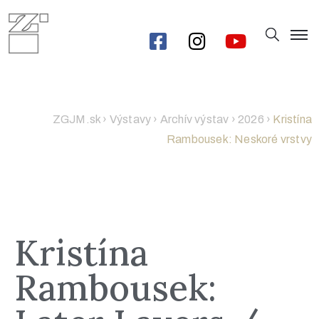
ZGJM.sk
›
Výstavy
›
Archív výstav
›
2026
›
Kristína
Rambousek: Neskoré vrstvy
Kristína
Rambousek: